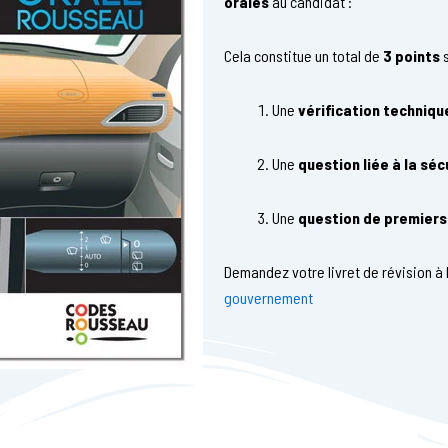
orales
au candidat :
Cela constitue un total de
3 points
s
Une
vérification techniqu
Une
question liée à la séc
Une
question de premiers
Demandez votre livret de révision à 
gouvernement