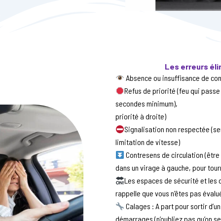
Les erreurs éli
Absence ou insuffisance de con
Refus de priorité (feu qui passe
secondes minimum),
priorité à droite)
Signalisation non respectée (sen
limitation de vitesse)
Contresens de circulation (être
dans un virage à gauche, pour tour
Les espaces de sécurité et les 
rappelle que vous n’êtes pas évalu
Calages : A part pour sortir d’u
démarrages (n’oubliez pas qu’on ser